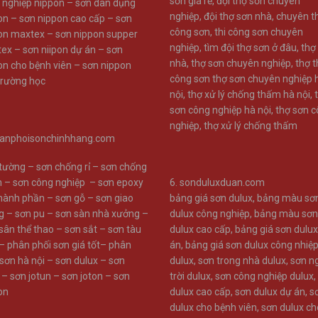
sơn giá rẻ
,
đội thợ sơn chuyên
 nghiệp nippon –
sơn dân dụng
nghiệp
,
đội thợ sơn nhà
,
chuyên th
on –
sơn nippon cao cấp –
sơn
công sơn
,
thi công sơn chuyên
on maxtex –
sơn nippon supper
nghiệp
,
tìm đội thợ sơn ở đâu
,
thợ
ex –
sơn niipon dự án –
sơn
nhà
,
thợ sơn chuyên nghiệp
,
thợ t
on cho bệnh viên –
sơn nippon
công sơn
thợ sơn chuyên nghiệp 
trường học
nội
,
thợ xử lý chống thấm hà nội
,
sơn công nghiệp hà nội
,
thợ sơn 
nghiệp
,
thợ xử lý chống thấm
anphoisonchinhhang.com
 tường
–
sơn chống rỉ
–
sơn chống
m
–
sơn công nghiệp
–
sơn epoxy
6.
sonduluxduan.com
thành phần
–
sơn gỗ
–
sơn giao
bảng giá sơn dulux
,
bảng màu sơ
g
–
sơn pu
–
sơn sàn nhà xưởng
–
dulux công nghiệp
,
bảng màu sơn
sân thể thao
–
sơn sắt
–
sơn tàu
dulux cao cấp
,
bảng giá sơn dulu
–
phân phối sơn giá tốt
–
phân
án
,
bảng giá sơn dulux công nhiệ
 sơn hà nội
–
sơn dulux
–
sơn
dulux
,
sơn trong nhà dulux
,
sơn n
–
sơn jotun
–
sơn joton
–
sơn
trời dulux
,
sơn công nghiệp dulux
,
on
dulux cao cấp
,
sơn dulux dự án
,
s
dulux cho bệnh viên
,
sơn dulux ch