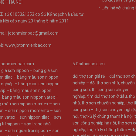
CS Quyền riêng t
G – HÀ NỘI
Liên hệ với chúng 
D số 0105321353 do Sở Kế hoạch và Đầu tư
à Nội cấp ngày 20 tháng 5 năm 2011
ail: jotonmienbac@gmail.com
b: www.jotonmienbac.com
pponmienbac.com
5.Doithoson.com
 giá sơn nippon
–
bảng giá sơn
đội thợ sơn giá rẻ –
đội thợ sơn c
n tilac
–
bảng màu sơn nippon
nghiệp –
đội thợ sơn nhà
,
chuyên 
 nghiệp
–
bảng màu sơn nippon
công sơn
,
thi công sơn chuyên
cấp
–
bảng màu sơn nippon
nghiệp
,
tìm đội thợ sơn ở đâu
,
thợ
–
bảng màu sơn nippon vatex –
nhà
,
thợ sơn chuyên nghiệp
,
thợ t
g màu sơn nippon maxtex –
sơn
công sơn –
thợ sơn chuyên nghiệ
on –
sơn nippon momento –
son
nội
,
thợ xử lý chống thấm hà nội
,
on vatex –
sơn nippon tilac –
sơn
sơn công nghiệp hà nội
,
thợ sơn 
 trí nippon –
sơn trong nhà
nghiệp
,
thợ xử lý chống thấm –
độ
on –
sơn ngoài trời nippon –
sơn