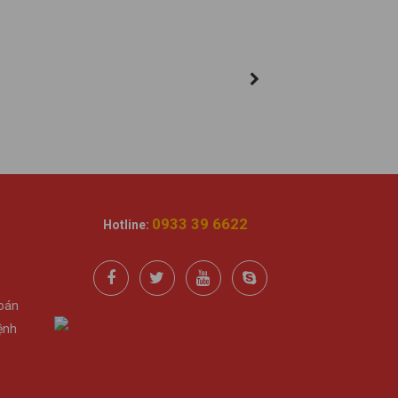
0933 39 6622
Hotline:
Toán
ệnh