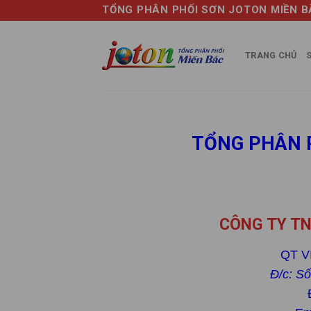
Skip
TỔNG PHÂN PHỐI SƠN JOTON MIỀN B
to
content
TRANG CHỦ
TỔNG PHÂN 
CÔNG TY TN
QT V
Đ/c: S