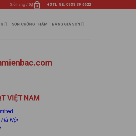
Giỏ hàng /
0
₫
HOTLINE: 0933 39 6622
0
NG
SƠN CHỐNG THẤM
BẢNG GIÁ SƠN
nmienbac.com
QT VIỆT NAM
mited
 Hà Nội
2