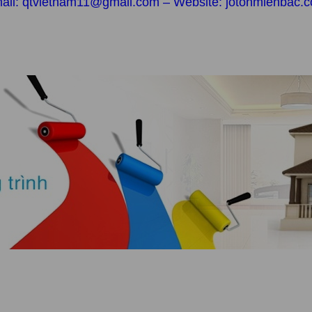
ail: qtvietnam11@gmail.com – Website: jotonmienbac.