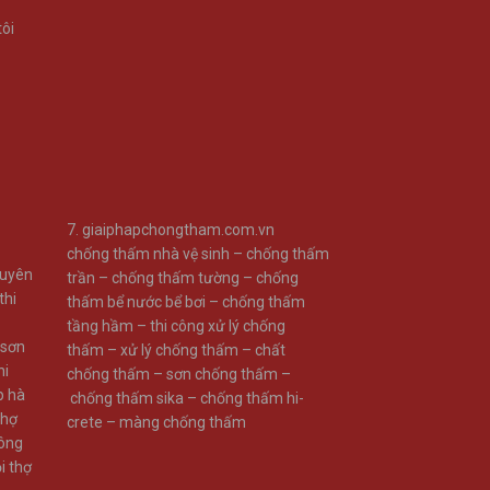
ư
tôi
7.
giaiphapchongtham.com.vn
chống thấm nhà vệ sinh –
chống thấm
huyên
trần –
chống thấm tường –
chống
thi
thấm bể nước bể bơi –
chống thấm
tầng hầm –
thi công xử lý chống
 sơn
thấm –
xử lý chống thấm –
chất
hi
chống thấm –
sơn chống thấm –
p hà
chống thấm sika –
chống thấm hi-
thợ
crete –
màng chống thấm
công
i thợ