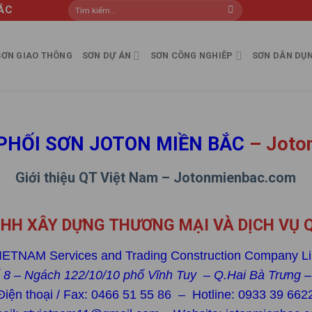
ẮC
SƠN GIAO THÔNG
SƠN DỰ ÁN
SƠN CÔNG NGHIÊP
SƠN DÂN DỤ
PHỐI SƠN JOTON MIỀN BẮC
–
Joto
Giới thiệu QT Việt Nam – Jotonmienbac.com
HH XÂY DỰNG THƯƠNG MẠI VÀ DỊCH VỤ 
IETNAM Services and Trading Construction Company Li
ố 8 – Ngách 122/10/10 phố Vĩnh Tuy – Q.Hai Bà Trưng –
Điện thoại / Fax: 0466 51 55 86 – Hotline: 0933 39 662