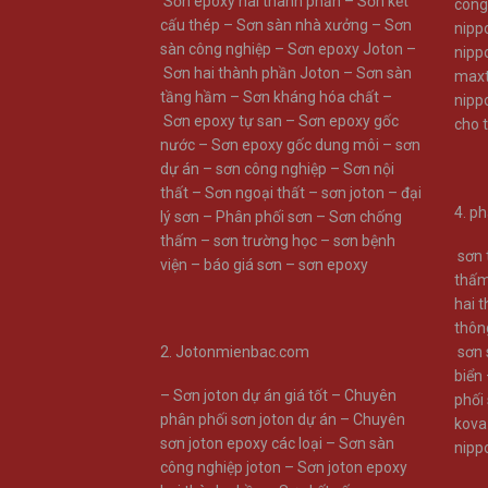
Sơn epoxy hai thành phần
–
Sơn kết
công
cấu thép
–
Sơn sàn nhà xưởng
–
Sơn
nipp
sàn công nghiệp
–
Sơn epoxy Joton
–
nipp
Sơn hai thành phần Joton
–
Sơn sàn
maxt
tầng hầm
–
Sơn kháng hóa chất
–
nipp
Sơn epoxy tự san
–
Sơn epoxy gốc
cho 
nước
–
Sơn epoxy gốc dung môi
–
sơn
dự án
–
sơn công nghiệp
–
Sơn nội
thất
–
Sơn ngoại thất
–
sơn joton
–
đại
4.
ph
lý sơn
–
Phân phối sơn
–
Sơn chống
thấm
–
sơn trường học
–
sơn bệnh
sơn
viện
–
báo giá sơn
–
sơn epoxy
thấ
hai 
thôn
2. Jotonmienbac.com
sơn 
biển
–
Sơn joton dự án giá tốt
–
Chuyên
phối
phân phối sơn joton dự án
–
Chuyên
kova
sơn joton epoxy các loại
–
Sơn sàn
nipp
công nghiệp joton
–
Sơn joton epoxy