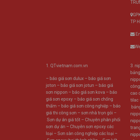
TRƯN
GPK
TP H
Em
We
1.
QTvietnam.com.vn
3.
ni
bảng
–
báo giá sơn dulux
–
báo giá sơn
nippo
joton
–
báo giá sơn jotun
–
báo giá
công
sơn nippon
–
báo giá sơn kova
–
báo
cao 
giá sơn epoxy
–
báo giá sơn chống
tilac
thấm
–
báo giá sơn công nghiệp
–
báo
bản
giá thi công sơn
–
sơn nhà trọn gói
–
nipp
Sơn dự án giá tốt
–
Chuyên phân phối
nipp
sơn dự án
–
Chuyên sơn epoxy các
trang
loại
–
Sơn sàn công nghiệp các loại
–
nipp