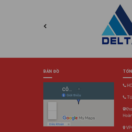
BẢN ĐỒ
TỔN
HO
TƯ
Kho
Hoàn
VPG