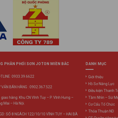
G PHÂN PHỐI SƠN JOTON MIỀN BẮC
DANH MỤC
TLINE: 0933.39.6622
Giới thiệu
Hồ Sơ Năng Lực
 VẤN BÁN HÀNG : 0902.367.522
Điều kiện Thanh 
Tầm Nhìn – Sứ M
 giao hàng: Khu CN Vĩnh Tuy – P. Vĩnh Hưng –
g Mai – Hà Nội.
Cơ Cấu Tổ Chức
Thỏa Thuận ND
D: SỐ 8 NGÁCH 122/10/10 VĨNH TUY – HAI BÀ