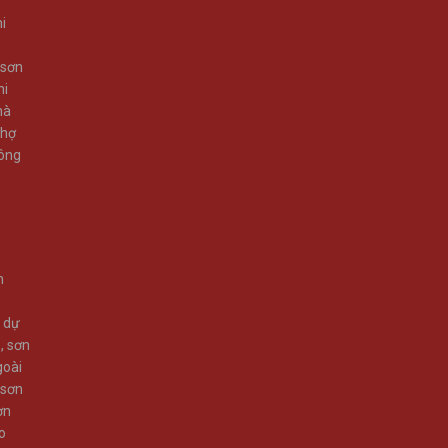
i
 sơn
hi
hà
thợ
công
n
x dự
p
,
sơn
goài
sơn
ơn
o