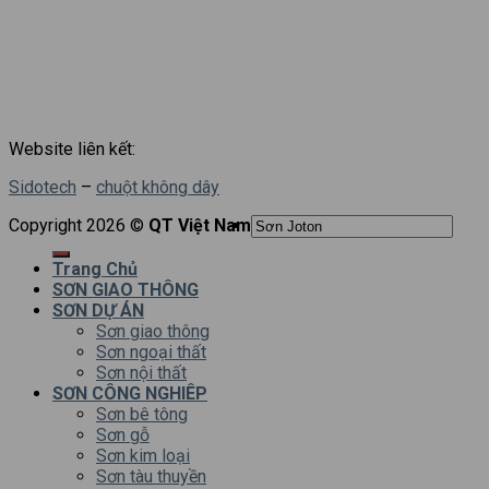
7.
giaiphapchongtham.com.vn
chống thấm nhà vệ sinh –
chống thấm trần –
chống thấm
tường –
chống thấm bể nước bể bơi –
chống thấm tầng hầm –
thi công xử lý chống thấm –
xử lý chống thấm –
chất chống
thấm –
sơn chống thấm –
chống thấm sika –
chống thấm hi-
crete –
màng chống thấm
Website liên kết:
Sidotech
–
chuột không dây
Copyright 2026 ©
QT Việt Nam
Trang Chủ
SƠN GIAO THÔNG
SƠN DỰ ÁN
Sơn giao thông
Sơn ngoại thất
Sơn nội thất
SƠN CÔNG NGHIÊP
Sơn bê tông
Sơn gỗ
Sơn kim loại
Sơn tàu thuyền