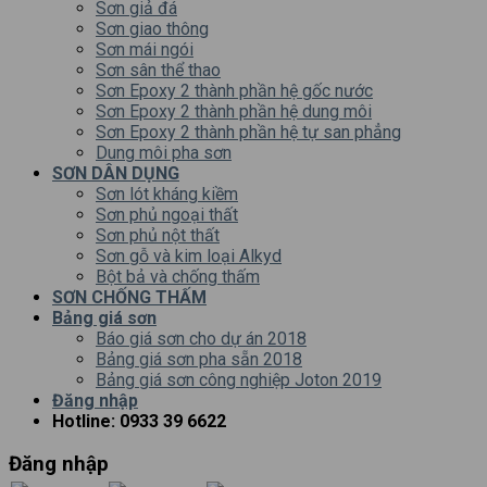
Sơn giả đá
Sơn giao thông
Sơn mái ngói
Sơn sân thể thao
Sơn Epoxy 2 thành phần hệ gốc nước
Sơn Epoxy 2 thành phần hệ dung môi
Sơn Epoxy 2 thành phần hệ tự san phẳng
Dung môi pha sơn
SƠN DÂN DỤNG
Sơn lót kháng kiềm
Sơn phủ ngoại thất
Sơn phủ nột thất
Sơn gỗ và kim loại Alkyd
Bột bả và chống thấm
SƠN CHỐNG THẤM
Bảng giá sơn
Báo giá sơn cho dự án 2018
Bảng giá sơn pha sẵn 2018
Bảng giá sơn công nghiệp Joton 2019
Đăng nhập
Hotline: 0933 39 6622
Đăng nhập