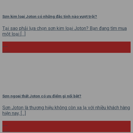
Sơn kim loại Joton có những đặc tính nào vượt trội?
Tại sao phải lựa chọn sơn kim loại Joton? Bạn đang tìm mua
một loại [...]
04
Th6
Sơn ngoại thất Joton có ưu điểm gì nổi bật?
Sơn Joton là thương hiệu không còn xa lạ với nhiều khách hàng
hiện nay, [...]
01
Th6