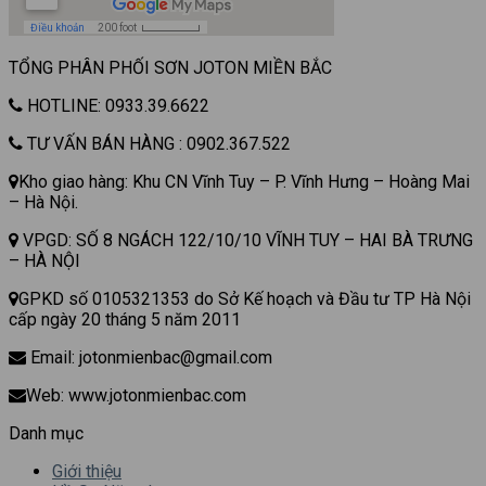
TỔNG PHÂN PHỐI SƠN JOTON MIỀN BẮC
HOTLINE: 0933.39.6622
TƯ VẤN BÁN HÀNG : 0902.367.522
Kho giao hàng: Khu CN Vĩnh Tuy – P. Vĩnh Hưng – Hoàng Mai
– Hà Nội.
VPGD: SỐ 8 NGÁCH 122/10/10 VĨNH TUY – HAI BÀ TRƯNG
– HÀ NỘI
GPKD số 0105321353 do Sở Kế hoạch và Đầu tư TP Hà Nội
cấp ngày 20 tháng 5 năm 2011
Email: jotonmienbac@gmail.com
Web: www.jotonmienbac.com
Danh mục
Giới thiệu