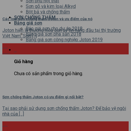
Sơn phủ nột thất
Sơn gỗ và kim loại Alkyd
Bột bả và chống thấm
SƠN CHỐNG THẤM
Các loại sơn chống thấm Joton và ưu điểm của nó
Bảng giá sơn
Báo giá sơn cho dự án 2018
Joton hiện là thương hiệu sơn uy tín hàng đầu tại thị trường
Bảng giá sơn pha sẵn 2018
Việt Nam. Sơn [...]
Bảng giá sơn công nghiệp Joton 2019
06
0
Th6
Giỏ hàng
Chưa có sản phẩm trong giỏ hàng.
Sơn chống thấm Joton có ưu điểm gì nổi bật?
Tại sao phải sử dụng sơn chống thấm Joton? Để bảo vệ ngôi
nhà của [...]
06
Th6