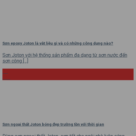
Sơn epoxy Joton là vật liệu gì và có những công dụng nào?
Sơn Joton với hệ thống sản phẩm đa dạng từ sơn nước đến
sơn công [...]
28
Th5
Sơn ngoại thất Joton bóng đẹp trường tồn với thời gian