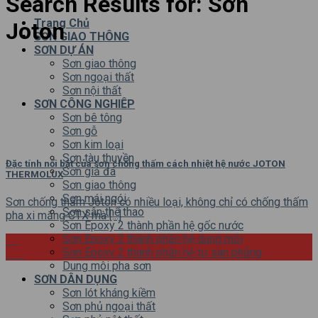
Search Results for:
Sơn
Trang Chủ
Joton
SƠN GIAO THÔNG
SƠN DỰ ÁN
Sơn giao thông
Sơn ngoại thất
Sơn nội thất
SƠN CÔNG NGHIÊP
Sơn bê tông
Sơn gỗ
Sơn kim loại
Sơn tàu thuyền
Đặc tính nổi bật của sơn chống thấm cách nhiệt hệ nước JOTON
Sơn giả đá
THERMOLUX
Sơn giao thông
Sơn mái ngói
Sơn chống thấm Joton có nhiều loại, không chỉ có chống thấm
Sơn sân thể thao
pha xi măng CTX mà [...]
Sơn Epoxy 2 thành phần hệ gốc nước
Sơn Epoxy 2 thành phần hệ dung môi
07
Sơn Epoxy 2 thành phần hệ tự san phẳng
Th6
Dung môi pha sơn
SƠN DÂN DỤNG
Sơn lót kháng kiềm
Sơn phủ ngoại thất