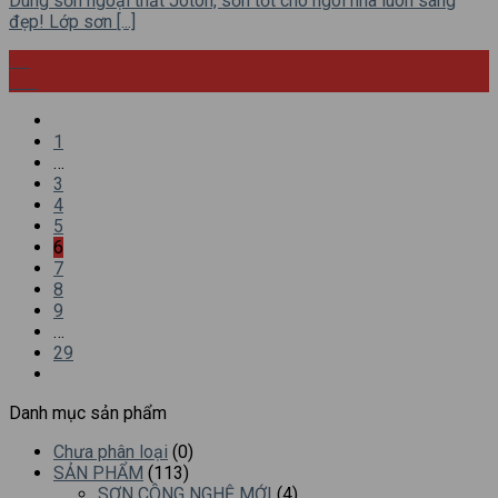
Dùng sơn ngoại thất Joton, sơn tốt cho ngôi nhà luôn sáng
đẹp! Lớp sơn [...]
25
Th5
1
…
3
4
5
6
7
8
9
…
29
Danh mục sản phẩm
Chưa phân loại
(0)
SẢN PHẨM
(113)
SƠN CÔNG NGHỆ MỚI
(4)