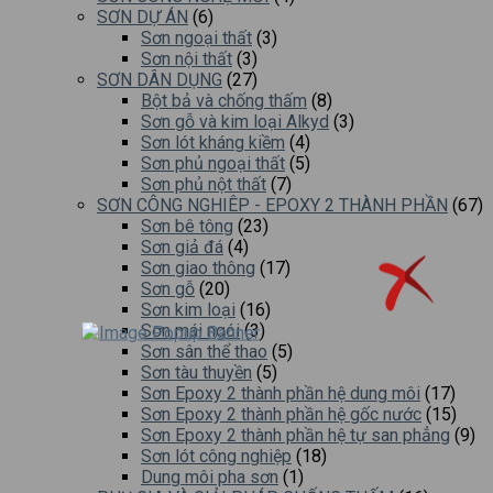
SƠN DỰ ÁN
(6)
Sơn ngoại thất
(3)
Sơn nội thất
(3)
SƠN DÂN DỤNG
(27)
Bột bả và chống thấm
(8)
Sơn gỗ và kim loại Alkyd
(3)
Sơn lót kháng kiềm
(4)
Sơn phủ ngoại thất
(5)
Sơn phủ nột thất
(7)
SƠN CÔNG NGHIÊP - EPOXY 2 THÀNH PHẦN
(67)
Sơn bê tông
(23)
Sơn giả đá
(4)
Sơn giao thông
(17)
Sơn gỗ
(20)
Sơn kim loại
(16)
Sơn mái ngói
(3)
Sơn sân thể thao
(5)
Sơn tàu thuyền
(5)
Sơn Epoxy 2 thành phần hệ dung môi
(17)
Sơn Epoxy 2 thành phần hệ gốc nước
(15)
Sơn Epoxy 2 thành phần hệ tự san phẳng
(9)
Sơn lót công nghiệp
(18)
Dung môi pha sơn
(1)