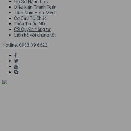
Hồ Sơ Năng Lực
Điều kiện Thanh Toán
Tầm Nhìn – Sứ Mệnh
Cơ Cấu Tổ Chức
Thỏa Thuận ND
CS Quyền riêng tư
Liên hệ với chúng tôi
Hotline:
0933 39 6622
1.
QTvietnam.com.vn
–
báo giá sơn dulux
–
báo giá sơn joton
–
báo giá sơn jotun
–
báo giá sơn nippon
–
báo giá sơn kova
–
báo giá sơn epoxy
–
báo giá sơn chống thấm
–
báo giá sơn công nghiệp
–
báo giá
thi công sơn
–
sơn nhà trọn gói
–
Sơn dự án giá tốt
–
Chuyên
phân phối sơn dự án
–
Chuyên sơn epoxy các loại
–
Sơn sàn
công nghiệp các loại
–
Sơn epoxy hai thành phần
–
Sơn kết