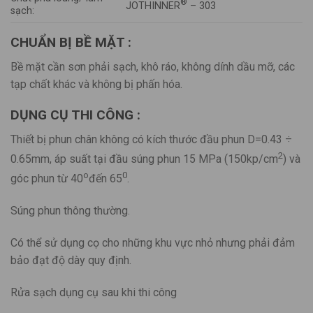
®
JOTHINNER
– 303
sạch:
CHUẨN BỊ BỀ MẶT :
Bề mặt cần sơn phải sạch, khô ráo, không dính dầu mỡ, các
tạp chất khác và không bị phấn hóa.
DỤNG CỤ THI CÔNG :
Thiết bị phun chân không có kích thước đầu phun D=0.43 ÷
2
0.65mm, áp suất tại đầu súng phun 15 MPa (150kp/cm
) và
o
0
góc phun từ 40
đến 65
.
Súng phun thông thường.
Có thể sử dụng cọ cho những khu vực nhỏ nhưng phải đảm
bảo đạt độ dày quy định.
Rửa sạch dụng cụ sau khi thi công