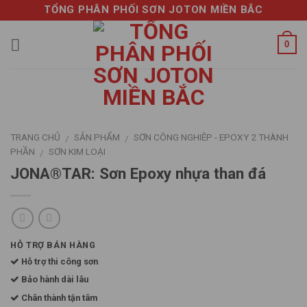
Skip
TỔNG PHÂN PHỐI SƠN JOTON MIỀN BẮC
to
content
0
TRANG CHỦ
SẢN PHẨM
SƠN CÔNG NGHIÊP - EPOXY 2 THÀNH
/
/
PHẦN
SƠN KIM LOẠI
/
JONA®TAR: Sơn Epoxy nhựa than đá
HỖ TRỢ BÁN HÀNG
Hỗ trợ thi công sơn
Bảo hành dài lâu
Chân thành tận tâm