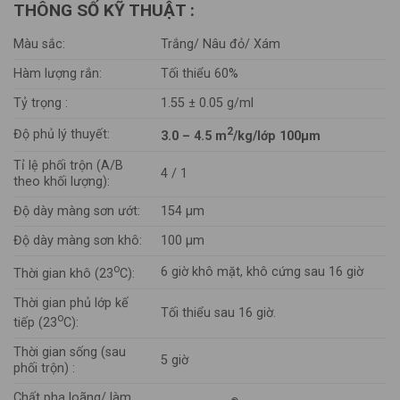
THÔNG SỐ KỸ THUẬT :
Màu sắc:
Trắng/ Nâu đỏ/ Xám
Hàm lượng rắn:
Tối thiểu 60%
Tỷ trọng :
1.55 ± 0.05 g/ml
2
Độ phủ lý thuyết:
3.0 – 4.5 m
/kg/lớp 100µm
Tỉ lệ phối trộn (A/B
4 / 1
theo khối lượng):
Độ dày màng sơn ướt:
154 µm
Độ dày màng sơn khô:
100 µm
o
6 giờ khô mặt, khô cứng sau 16 giờ
Thời gian khô (23
C):
Thời gian phủ lớp kế
Tối thiểu sau 16 giờ.
o
tiếp (23
C):
Thời gian sống (sau
5 giờ
phối trộn) :
Chất pha loãng/ làm