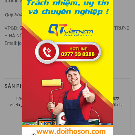
tại khu vực Miền Bắc.
Quý khách vui lòng liên hệ:
0933 39 6622
VPGD: SỐ 8 NGÁCH 122/10/10 VĨNH TUY – HAI BÀ TRƯNG
– HÀ NỘI
Email:
jotonmienbac@gmail.com
SẢN PHẨM TƯƠNG TỰ
Liên hệ 0933.39.6622
Liên hệ 0933.39.6622
để được tư vấn giá tốt nhất
để được tư vấn giá tốt nhất