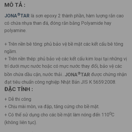
MÔ TẢ :
®
JONA
TAR
là sơn epoxy 2 thành phần, hàm lượng rắn cao
có chứa nhựa than đá, đóng rắn bằng Polyamide hay
polyamine.
+ Trên nền bê tông: phủ bảo vệ bề mặt các kết cấu bê tông
ngầm.
+ Trên nền thép: phủ bảo vệ các kết cấu kim loại tại những vị
trí dưới mực nước hoặc có mực nước thay đổi, bảo vệ các
®
bồn chứa dầu cặn, nước thải…
JONA
TAR
được chứng nhận
đạt tiêu chuẩn công nghiệp Nhật Bản JIS K 5659:2008.
ĐẶC TÍNH :
+ Dễ thi công
+ Chịu mài mòn, va đập, tăng cứng cho bề mặt.
0
+ Có thể sử dụng cho các bề mặt làm nóng đến 110
C
(không liên tục).