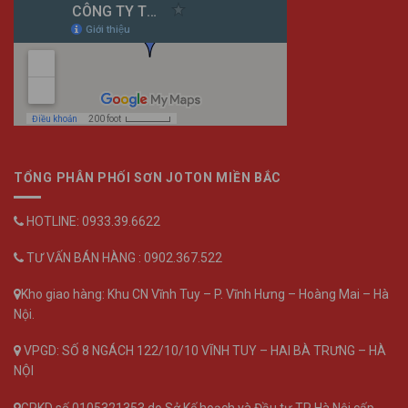
TỔNG PHÂN PHỐI SƠN JOTON MIỀN BẮC
HOTLINE: 0933.39.6622
TƯ VẤN BÁN HÀNG : 0902.367.522
Kho giao hàng: Khu CN Vĩnh Tuy – P. Vĩnh Hưng – Hoàng Mai – Hà
Nội.
VPGD: SỐ 8 NGÁCH 122/10/10 VĨNH TUY – HAI BÀ TRƯNG – HÀ
NỘI
GPKD số 0105321353 do Sở Kế hoạch và Đầu tư TP Hà Nội cấp