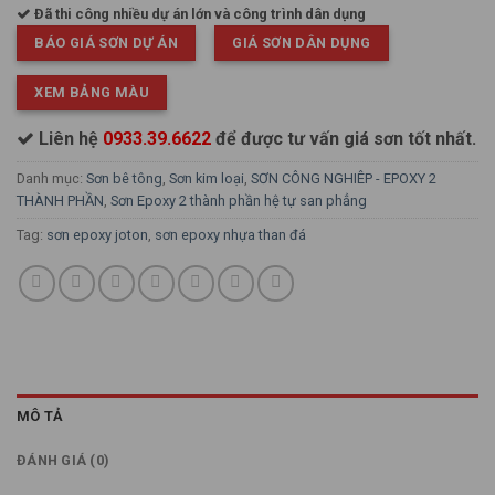
Đã thi công nhiều dự án lớn và công trình dân dụng
BÁO GIÁ SƠN DỰ ÁN
GIÁ SƠN DÂN DỤNG
XEM BẢNG MÀU
Liên hệ
0933.39.6622
để được tư vấn giá sơn tốt nhất.
Danh mục:
Sơn bê tông
,
Sơn kim loại
,
SƠN CÔNG NGHIÊP - EPOXY 2
THÀNH PHẦN
,
Sơn Epoxy 2 thành phần hệ tự san phẳng
Tag:
sơn epoxy joton
,
sơn epoxy nhựa than đá
MÔ TẢ
ĐÁNH GIÁ (0)