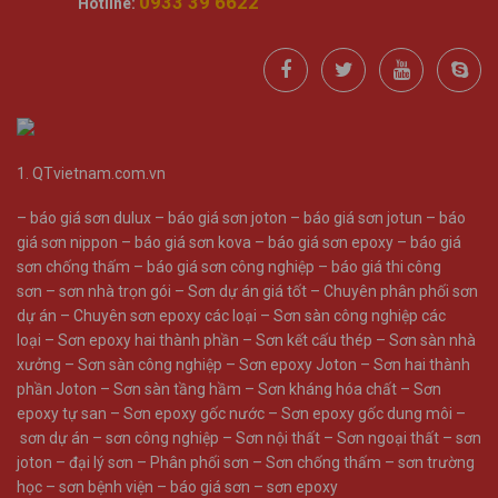
0933 39 6622
Hotline:
1.
QTvietnam.com.vn
–
báo giá sơn dulux
–
báo giá sơn joton
–
báo giá sơn jotun
–
báo
giá sơn nippon
–
báo giá sơn kova
–
báo giá sơn epoxy
–
báo giá
sơn chống thấm
–
báo giá sơn công nghiệp
–
báo giá thi công
sơn
–
sơn nhà trọn gói
–
Sơn dự án giá tốt
–
Chuyên phân phối sơn
dự án
–
Chuyên sơn epoxy các loại
–
Sơn sàn công nghiệp các
loại
–
Sơn epoxy hai thành phần
–
Sơn kết cấu thép
–
Sơn sàn nhà
xưởng
–
Sơn sàn công nghiệp
–
Sơn epoxy Joton
–
Sơn hai thành
phần Joton
–
Sơn sàn tầng hầm
–
Sơn kháng hóa chất
–
Sơn
epoxy tự san
–
Sơn epoxy gốc nước
–
Sơn epoxy gốc dung môi
–
sơn dự án
–
sơn công nghiệp
–
Sơn nội thất
–
Sơn ngoại thất
–
sơn
joton
–
đại lý sơn
–
Phân phối sơn
–
Sơn chống thấm
–
sơn trường
học
–
sơn bệnh viện
–
báo giá sơn
–
sơn epoxy