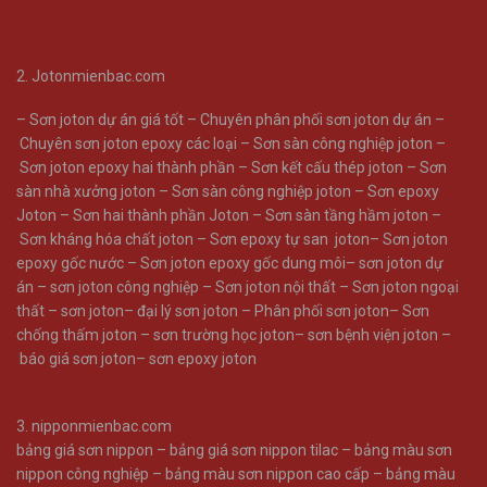
2. Jotonmienbac.com
–
Sơn joton dự án giá tốt
–
Chuyên phân phối sơn joton dự án
–
Chuyên sơn joton epoxy các loại
–
Sơn sàn công nghiệp joton
–
Sơn joton epoxy hai thành phần
–
Sơn kết cấu thép joton
–
Sơn
sàn nhà xưởng joton
–
Sơn sàn công nghiệp joton
–
Sơn epoxy
Joton
–
Sơn hai thành phần Joton
–
Sơn sàn tầng hầm joton
–
Sơn kháng hóa chất joton
–
Sơn epoxy tự san joton
–
Sơn joton
epoxy gốc nước
–
Sơn joton epoxy gốc dung môi
–
sơn joton dự
án
–
sơn joton công nghiệp
–
Sơn joton nội thất
–
Sơn joton ngoại
thất
–
sơn joton
–
đại lý sơn joton
–
Phân phối sơn joton
–
Sơn
chống thấm joton
–
sơn trường học joton
–
sơn bệnh viện joton
–
báo giá sơn joton
–
sơn epoxy joton
3.
nipponmienbac.com
bảng giá sơn nippon
–
bảng giá sơn nippon tilac
–
bảng màu sơn
nippon công nghiệp
–
bảng màu sơn nippon cao cấp
–
bảng màu