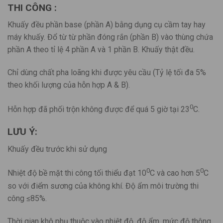
THI CÔNG :
Khuấy đều phần base (phần A) bằng dụng cụ cầm tay hay
máy khuấy. Đổ từ từ phần đóng rắn (phần B) vào thùng chứa
phần A theo tỉ lệ 4 phần A và 1 phần B. Khuấy thật đều.
Chỉ dùng chất pha loãng khi được yêu cầu (Tỷ lệ tối đa 5%
theo khối lượng của hỗn hợp A & B).
0
Hỗn hợp đã phối trộn không được để quá 5 giờ tại 23
C.
LƯU Ý:
Khuấy đều trước khi sử dụng
0
0
Nhiệt độ bề mặt thi công tối thiểu đạt 10
C và cao hơn 5
C
so với điểm sương của không khí. Độ ẩm môi trường thi
công ≤85%.
Thời gian khô phụ thuộc vào nhiệt độ, độ ẩm, mức độ thông