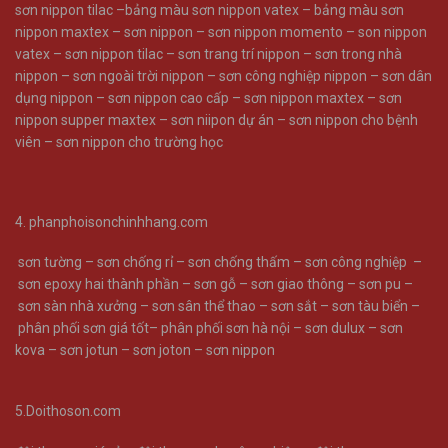
sơn nippon tilac
–
bảng màu sơn nippon vatex –
bảng màu sơn
nippon maxtex –
sơn nippon –
sơn nippon momento –
son nippon
vatex –
sơn nippon tilac –
sơn trang trí nippon –
sơn trong nhà
nippon –
sơn ngoài trời nippon –
sơn công nghiệp nippon –
sơn dân
dụng nippon –
sơn nippon cao cấp –
sơn nippon maxtex –
sơn
nippon supper maxtex –
sơn niipon dự án –
sơn nippon cho bệnh
viên –
sơn nippon cho trường học
4.
phanphoisonchinhhang.com
sơn tường
–
sơn chống rỉ
–
sơn chống thấm
–
sơn công nghiệp
–
sơn epoxy hai thành phần
–
sơn gỗ
–
sơn giao thông
–
sơn pu
–
sơn sàn nhà xưởng
–
sơn sân thể thao
–
sơn sắt
–
sơn tàu biển
–
phân phối sơn giá tốt
–
phân phối sơn hà nội
–
sơn dulux
–
sơn
kova
–
sơn jotun
–
sơn joton
–
sơn nippon
5.Doithoson.com