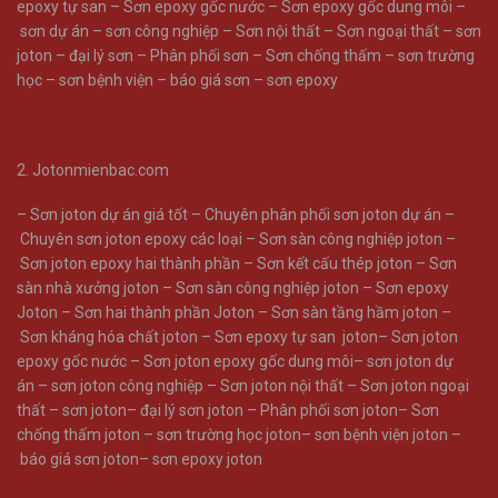
epoxy tự san
–
Sơn epoxy gốc nước
–
Sơn epoxy gốc dung môi
–
sơn dự án
–
sơn công nghiệp
–
Sơn nội thất
–
Sơn ngoại thất
–
sơn
joton
–
đại lý sơn
–
Phân phối sơn
–
Sơn chống thấm
–
sơn trường
học
–
sơn bệnh viện
–
báo giá sơn
–
sơn epoxy
2. Jotonmienbac.com
–
Sơn joton dự án giá tốt
–
Chuyên phân phối sơn joton dự án
–
Chuyên sơn joton epoxy các loại
–
Sơn sàn công nghiệp joton
–
Sơn joton epoxy hai thành phần
–
Sơn kết cấu thép joton
–
Sơn
sàn nhà xưởng joton
–
Sơn sàn công nghiệp joton
–
Sơn epoxy
Joton
–
Sơn hai thành phần Joton
–
Sơn sàn tầng hầm joton
–
Sơn kháng hóa chất joton
–
Sơn epoxy tự san joton
–
Sơn joton
epoxy gốc nước
–
Sơn joton epoxy gốc dung môi
–
sơn joton dự
án
–
sơn joton công nghiệp
–
Sơn joton nội thất
–
Sơn joton ngoại
thất
–
sơn joton
–
đại lý sơn joton
–
Phân phối sơn joton
–
Sơn
chống thấm joton
–
sơn trường học joton
–
sơn bệnh viện joton
–
báo giá sơn joton
–
sơn epoxy joton