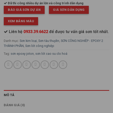
Đã thi công nhiều dự án lớn và công trình dân dụng
BÁO GIÁ SƠN DỰ ÁN
GIÁ SƠN DÂN DỤNG
XEM BẢNG MÀU
Liên hệ
0933.39.6622
để được tư vấn giá sơn tốt nhất.
Danh mục:
Sơn kim loại
,
Sơn tàu thuyền
,
SƠN CÔNG NGHIÊP - EPOXY 2
THÀNH PHẦN
,
Sơn lót công nghiệp
Tag:
sơn epoxy joton
,
sơn lót cao su clo hoá
MÔ TẢ
ĐÁNH GIÁ (0)