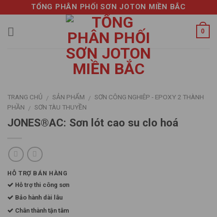
Skip
TỔNG PHÂN PHỐI SƠN JOTON MIỀN BẮC
to
content
0
TRANG CHỦ
SẢN PHẨM
SƠN CÔNG NGHIÊP - EPOXY 2 THÀNH
/
/
PHẦN
SƠN TÀU THUYỀN
/
JONES®AC: Sơn lót cao su clo hoá
HỖ TRỢ BÁN HÀNG
Hỗ trợ thi công sơn
Bảo hành dài lâu
Chân thành tận tâm