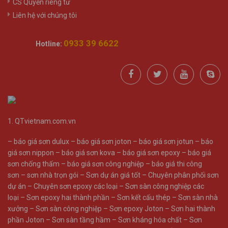
CS Quyền riêng tư
Liên hệ với chúng tôi
0933 39 6622
Hotline:
1.
QTvietnam.com.vn
–
báo giá sơn dulux
–
báo giá sơn joton
–
báo giá sơn jotun
–
báo
giá sơn nippon
–
báo giá sơn kova
–
báo giá sơn epoxy
–
báo giá
sơn chống thấm
–
báo giá sơn công nghiệp
–
báo giá thi công
sơn
–
sơn nhà trọn gói
–
Sơn dự án giá tốt
–
Chuyên phân phối sơn
dự án
–
Chuyên sơn epoxy các loại
–
Sơn sàn công nghiệp các
loại
–
Sơn epoxy hai thành phần
–
Sơn kết cấu thép
–
Sơn sàn nhà
xưởng
–
Sơn sàn công nghiệp
–
Sơn epoxy Joton
–
Sơn hai thành
phần Joton
–
Sơn sàn tầng hầm
–
Sơn kháng hóa chất
–
Sơn