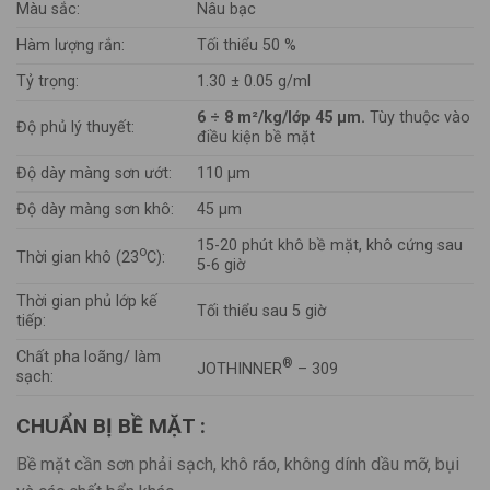
Màu sắc:
Nâu bạc
Hàm lượng rắn:
Tối thiểu 50 %
Tỷ trọng:
1.30 ± 0.05 g/ml
6 ÷ 8 m²/kg/lớp 45 µm.
Tùy thuộc vào
Độ phủ lý thuyết:
điều kiện bề mặt
Độ dày màng sơn ướt:
110 µm
Độ dày màng sơn khô:
45 µm
15-20 phút khô bề mặt, khô cứng sau
o
Thời gian khô (23
C):
5-6 giờ
Thời gian phủ lớp kế
Tối thiểu sau 5 giờ
tiếp:
Chất pha loãng/ làm
®
JOTHINNER
– 309
sạch:
CHUẨN BỊ BỀ MẶT :
Bề mặt cần sơn phải sạch, khô ráo, không dính dầu mỡ, bụi