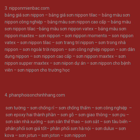
3.
nipponmienbac.com
bảng giá sơn nippon
–
bảng giá sơn nippon tilac
–
bảng màu sơn
nippon công nghiệp
–
bảng màu sơn nippon cao cấp
–
bảng màu
sơn nippon tilac
–
bảng màu sơn nippon vatex –
bảng màu sơn
nippon maxtex –
sơn nippon –
sơn nippon momento –
son nippon
vatex –
sơn nippon tilac –
sơn trang trí nippon –
sơn trong nhà
nippon –
sơn ngoài trời nippon –
sơn công nghiệp nippon –
sơn dân
dụng nippon –
sơn nippon cao cấp –
sơn nippon maxtex –
sơn
nippon supper maxtex –
sơn niipon dự án –
sơn nippon cho bệnh
viên –
sơn nippon cho trường học
4.
phanphoisonchinhhang.com
sơn tường
–
sơn chống rỉ
–
sơn chống thấm
–
sơn công nghiệp
–
sơn epoxy hai thành phần
–
sơn gỗ
–
sơn giao thông
–
sơn pu
–
sơn sàn nhà xưởng
–
sơn sân thể thao
–
sơn sắt
–
sơn tàu biển
–
phân phối sơn giá tốt
–
phân phối sơn hà nội
–
sơn dulux
–
sơn
kova
–
sơn jotun
–
sơn joton
–
sơn nippon