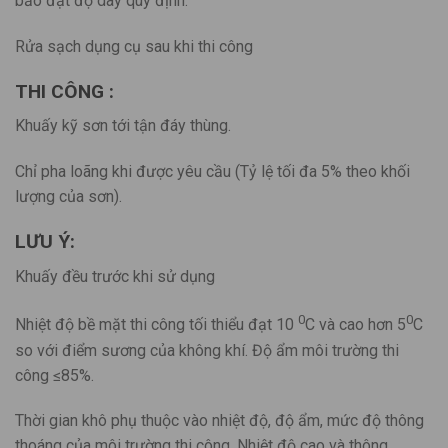
bảo đạt độ dày quy định.
Rửa sạch dụng cụ sau khi thi công
THI CÔNG :
Khuấy kỹ sơn tới tận đáy thùng.
Chỉ pha loãng khi được yêu cầu (Tỷ lệ tối đa 5% theo khối
lượng của sơn).
LƯU Ý:
Khuấy đều trước khi sử dụng
0
0
Nhiệt độ bề mặt thi công tối thiểu đạt 10
C và cao hơn 5
C
so với điểm sương của không khí. Độ ẩm môi trường thi
công ≤85%.
Thời gian khô phụ thuộc vào nhiệt độ, độ ẩm, mức độ thông
thoáng của môi trường thi công. Nhiệt độ cao và thông