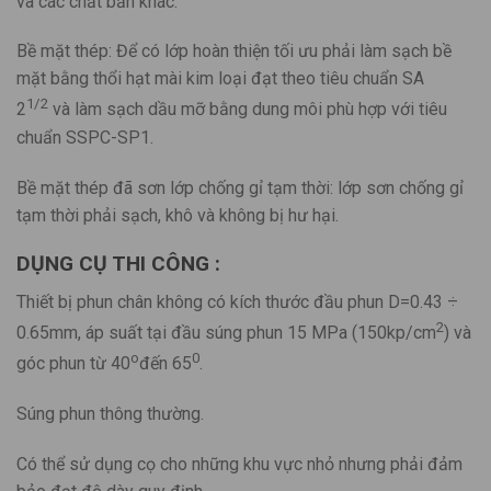
và các chất bẩn khác.
Bề mặt thép: Để có lớp hoàn thiện tối ưu phải làm sạch bề
mặt bằng thổi hạt mài kim loại đạt theo tiêu chuẩn SA
1/2
2
và làm sạch dầu mỡ bằng dung môi phù hợp với tiêu
chuẩn SSPC-SP1.
Bề mặt thép đã sơn lớp chống gỉ tạm thời: lớp sơn chống gỉ
tạm thời phải sạch, khô và không bị hư hại.
DỤNG CỤ THI CÔNG :
Thiết bị phun chân không có kích thước đầu phun D=0.43 ÷
2
0.65mm, áp suất tại đầu súng phun 15 MPa (150kp/cm
) và
o
0
góc phun từ 40
đến 65
.
Súng phun thông thường.
Có thể sử dụng cọ cho những khu vực nhỏ nhưng phải đảm