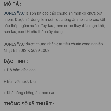
MÔ TẢ :
®
JONES
AC
là sơn lót cao cấp chống ăn mòn có chứa bột
nhôm. Được sử dụng làm sơn lót chống ăn mòn cho các kết
cấu thép ngâm nước, đáy tàu , mớn nước thay đổi, mạn khô,
sàn tàu, các kết cấu thép xây dựng, …
®
JONES
AC
được chứng nhận đạt tiêu chuẩn công nghiệp
Nhật Bản JIS K 5639:2002.
ĐẶC TÍNH :
+ Độ bám dính cao.
+ Bền với nước biển.
+ Khả năng chống ăn mòn cao.
THÔNG SỐ KỸ THUẬT :