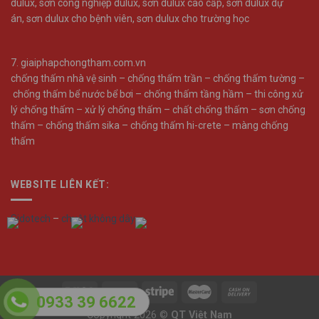
dulux
,
sơn công nghiệp dulux
,
sơn dulux cao cấp
,
sơn dulux dự
án
,
sơn dulux cho bệnh viên
,
sơn dulux cho trường học
7.
giaiphapchongtham.com.vn
chống thấm nhà vệ sinh –
chống thấm trần –
chống thấm tường –
chống thấm bể nước bể bơi –
chống thấm tầng hầm –
thi công xử
lý chống thấm –
xử lý chống thấm –
chất chống thấm –
sơn chống
thấm –
chống thấm sika –
chống thấm hi-crete –
màng chống
thấm
WEBSITE LIÊN KẾT:
Sidotech
–
chuột không dây
0933 39 6622
Copyright 2026 ©
QT Việt Nam