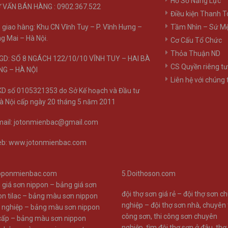
Hồ Sơ Năng Lực
 VẤN BÁN HÀNG : 0902.367.522
Điều kiện Thanh 
Tầm Nhìn – Sứ M
 giao hàng: Khu CN Vĩnh Tuy – P. Vĩnh Hưng –
g Mai – Hà Nội.
Cơ Cấu Tổ Chức
Thỏa Thuận ND
D: SỐ 8 NGÁCH 122/10/10 VĨNH TUY – HAI BÀ
CS Quyền riêng t
G – HÀ NỘI
Liên hệ với chúng 
D số 0105321353 do Sở Kế hoạch và Đầu tư
à Nội cấp ngày 20 tháng 5 năm 2011
ail: jotonmienbac@gmail.com
b: www.jotonmienbac.com
pponmienbac.com
5.Doithoson.com
 giá sơn nippon
–
bảng giá sơn
đội thợ sơn giá rẻ –
đội thợ sơn c
n tilac
–
bảng màu sơn nippon
nghiệp –
đội thợ sơn nhà
,
chuyên 
 nghiệp
–
bảng màu sơn nippon
công sơn
,
thi công sơn chuyên
cấp
–
bảng màu sơn nippon
nghiệp
,
tìm đội thợ sơn ở đâu
,
thợ