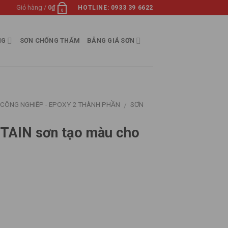
Giỏ hàng /
0
₫
HOTLINE: 0933 39 6622
0
NG
SƠN CHỐNG THẤM
BẢNG GIÁ SƠN
 CÔNG NGHIÊP - EPOXY 2 THÀNH PHẦN
SƠN
/
AIN sơn tạo màu cho