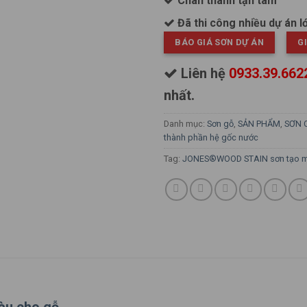
Chân thành tận tâm
Đã thi công nhiều dự án l
BÁO GIÁ SƠN DỰ ÁN
G
Liên hệ
0933.39.66
nhất.
Danh mục:
Sơn gỗ
,
SẢN PHẨM
,
SƠN 
thành phần hệ gốc nước
Tag:
JONES®WOOD STAIN sơn tạo m
u cho gỗ