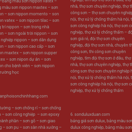
–
bảng màu sơn nippon vatex –
nhà
,
thợ sơn chuyên nghiệp
,
thợ t
g màu sơn nippon maxtex –
sơn
công sơn –
thợ sơn chuyên nghiệ
on –
sơn nippon momento –
son
nội
,
thợ xử lý chống thấm hà nội
,
on vatex –
sơn nippon tilac –
sơn
sơn công nghiệp hà nội
,
thợ sơn 
 trí nippon –
sơn trong nhà
nghiệp
,
thợ xử lý chống thấm –
độ
on –
sơn ngoài trời nippon –
sơn
sơn giá rẻ
,
đội thợ sơn chuyên
 nghiệp nippon –
sơn dân dụng
nghiệp
,
đội thợ sơn nhà
,
chuyên th
on –
sơn nippon cao cấp –
sơn
công sơn
,
thi công sơn chuyên
on maxtex –
sơn nippon supper
nghiệp
,
tìm đội thợ sơn ở đâu
,
thợ
ex –
sơn niipon dự án –
sơn
nhà
,
thợ sơn chuyên nghiệp
,
thợ t
on cho bệnh viên –
sơn nippon
công sơn
thợ sơn chuyên nghiệp 
trường học
nội
,
thợ xử lý chống thấm hà nội
,
sơn công nghiệp hà nội
,
thợ sơn 
nghiệp
,
thợ xử lý chống thấm
anphoisonchinhhang.com
 tường
–
sơn chống rỉ
–
sơn chống
m
–
sơn công nghiệp
–
sơn epoxy
6.
sonduluxduan.com
thành phần
–
sơn gỗ
–
sơn giao
bảng giá sơn dulux
,
bảng màu sơ
g
–
sơn pu
–
sơn sàn nhà xưởng
–
dulux công nghiệp
,
bảng màu sơn