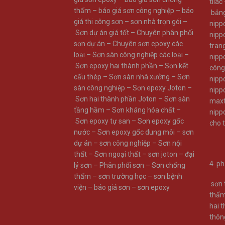
tilac
thấm
–
báo giá sơn công nghiệp
–
báo
bản
giá thi công sơn
–
sơn nhà trọn gói
–
nipp
Sơn dự án giá tốt
–
Chuyên phân phối
nipp
sơn dự án
–
Chuyên sơn epoxy các
trang
loại
–
Sơn sàn công nghiệp các loại
–
nipp
Sơn epoxy hai thành phần
–
Sơn kết
công
cấu thép
–
Sơn sàn nhà xưởng
–
Sơn
nipp
sàn công nghiệp
–
Sơn epoxy Joton
–
nipp
Sơn hai thành phần Joton
–
Sơn sàn
maxt
tầng hầm
–
Sơn kháng hóa chất
–
nipp
Sơn epoxy tự san
–
Sơn epoxy gốc
cho 
nước
–
Sơn epoxy gốc dung môi
–
sơn
dự án
–
sơn công nghiệp
–
Sơn nội
thất
–
Sơn ngoại thất
–
sơn joton
–
đại
4.
ph
lý sơn
–
Phân phối sơn
–
Sơn chống
thấm
–
sơn trường học
–
sơn bệnh
sơn
viện
–
báo giá sơn
–
sơn epoxy
thấ
hai 
thôn