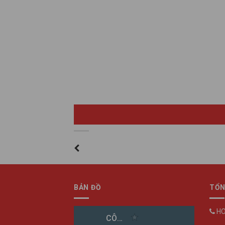
BẢN ĐỒ
TỔN
HO