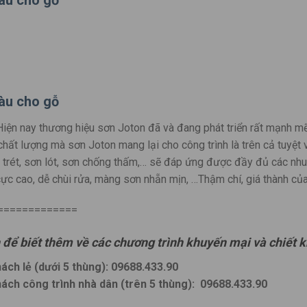
u cho gỗ
 Hiện nay thương hiệu sơn Joton đã và đang phát triển rất mạnh m
hất lượng mà sơn Joton mang lại cho công trình là trên cả tuyệt
 trét, sơn lót, sơn chống thấm,… sẽ đáp ứng được đầy đủ các nh
c cao, dễ chùi rửa, màng sơn nhẵn mịn, …Thậm chí, giá thành củ
=============
n để biết thêm về các chương trình khuyến mại và chiết k
ách lẻ (dưới 5 thùng): 09688.433.90
hách công trình nhà dân (trên 5 thùng):
09688.433.90