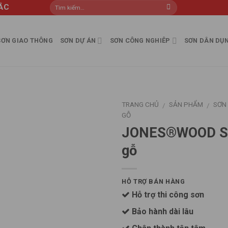
ẮC
SƠN GIAO THÔNG
SƠN DỰ ÁN
SƠN CÔNG NGHIÊP
SƠN DÂN DỤ
TRANG CHỦ
SẢN PHẨM
SƠN
/
/
GỖ
JONES®WOOD ST
gỗ
HỖ TRỢ BÁN HÀNG
Hỗ trợ thi công sơn
Bảo hành dài lâu