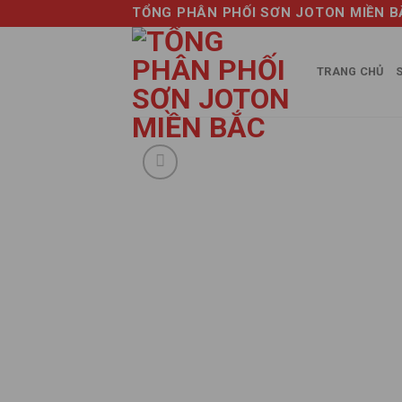
Skip
TỔNG PHÂN PHỐI SƠN JOTON MIỀN B
to
content
TRANG CHỦ