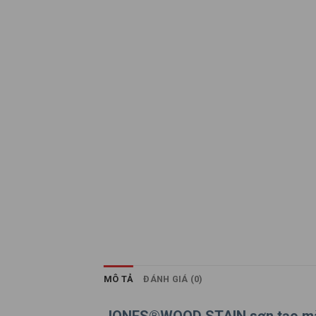
MÔ TẢ
ĐÁNH GIÁ (0)
JONES®WOOD STAIN sơn tạo mà