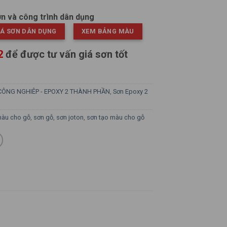
ớn và công trình dân dụng
IÁ SƠN DÂN DỤNG
XEM BẢNG MÀU
22
để được tư vấn giá sơn tốt
CÔNG NGHIÊP - EPOXY 2 THÀNH PHẦN
,
Sơn Epoxy 2
àu cho gỗ
,
sơn gỗ
,
sơn joton
,
sơn tạo màu cho gỗ