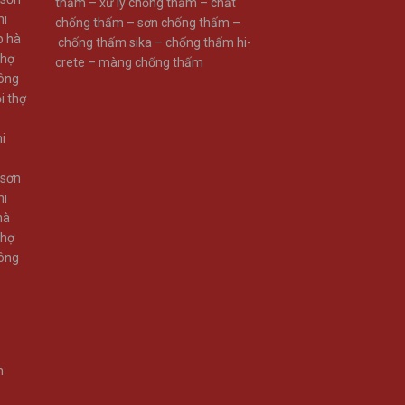
thấm –
xử lý chống thấm –
chất
hi
chống thấm –
sơn chống thấm –
p hà
chống thấm sika –
chống thấm hi-
thợ
crete –
màng chống thấm
công
i thợ
i
 sơn
hi
hà
thợ
công
n