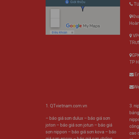
TƯ
Kho
Hoàn
VPG
TRƯN
GPK
TP H
Em
We
1.
QTvietnam.com.vn
3.
ni
bảng
–
báo giá sơn dulux
–
báo giá sơn
nippo
joton
–
báo giá sơn jotun
–
báo giá
công
sơn nippon
–
báo giá sơn kova
–
báo
cao 
giá sơn epoxy
–
báo giá sơn chống