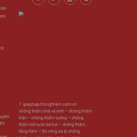
Toán
ệnh
ư
tôi
7.
giaiphapchongtham.com.vn
chống thấm nhà vệ sinh –
chống thấm
huyên
trần –
chống thấm tường –
chống
thi
thấm bể nước bể bơi –
chống thấm
tầng hầm –
thi công xử lý chống
 sơn