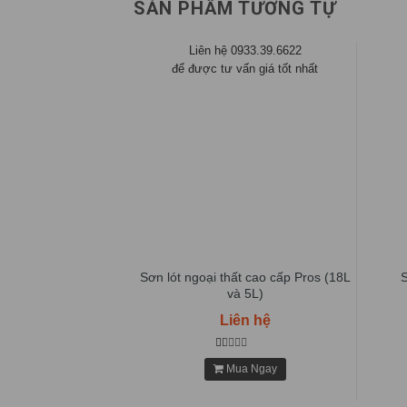
SẢN PHẨM TƯƠNG TỰ
933.39.6622
Liên hệ 0933.39.6622
ấn giá tốt nhất
để được tư vấn giá tốt nhất
Sơn silicon chịu
Sơn lót ngoại thất cao cấp Pros (18L
hiệt
và 5L)
n hệ
Liên hệ
a Ngay
Mua Ngay