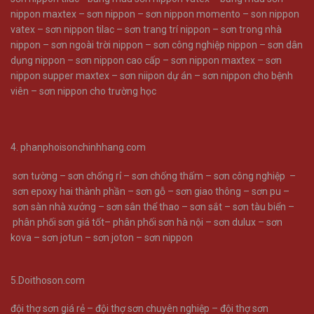
nippon maxtex –
sơn nippon –
sơn nippon momento –
son nippon
vatex –
sơn nippon tilac –
sơn trang trí nippon –
sơn trong nhà
nippon –
sơn ngoài trời nippon –
sơn công nghiệp nippon –
sơn dân
dụng nippon –
sơn nippon cao cấp –
sơn nippon maxtex –
sơn
nippon supper maxtex –
sơn niipon dự án –
sơn nippon cho bệnh
viên –
sơn nippon cho trường học
4.
phanphoisonchinhhang.com
sơn tường
–
sơn chống rỉ
–
sơn chống thấm
–
sơn công nghiệp
–
sơn epoxy hai thành phần
–
sơn gỗ
–
sơn giao thông
–
sơn pu
–
sơn sàn nhà xưởng
–
sơn sân thể thao
–
sơn sắt
–
sơn tàu biển
–
phân phối sơn giá tốt
–
phân phối sơn hà nội
–
sơn dulux
–
sơn
kova
–
sơn jotun
–
sơn joton
–
sơn nippon
5.Doithoson.com
đội thợ sơn giá rẻ –
đội thợ sơn chuyên nghiệp –
đội thợ sơn