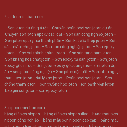
2. Jotonmienbac.com
–
Sơn joton dự án giá tốt
–
Chuyên phân phối sơn joton dự án
–
Chuyên sơn joton epoxy các loại
–
Sơn sàn công nghiệp joton
–
Sơn joton epoxy hai thành phần
–
Sơn kết cấu thép joton
–
Sơn
sàn nhà xưởng joton
–
Sơn sàn công nghiệp joton
–
Sơn epoxy
Joton
–
Sơn hai thành phần Joton
–
Sơn sàn tầng hầm joton
–
Sơn kháng hóa chất joton
–
Sơn epoxy tự san joton
–
Sơn joton
epoxy gốc nước
–
Sơn joton epoxy gốc dung môi
–
sơn joton dự
án
–
sơn joton công nghiệp
–
Sơn joton nội thất
–
Sơn joton ngoại
thất
–
sơn joton
–
đại lý sơn joton
–
Phân phối sơn joton
–
Sơn
chống thấm joton
–
sơn trường học joton
–
sơn bệnh viện joton
–
báo giá sơn joton
–
sơn epoxy joton
3.
nipponmienbac.com
bảng giá sơn nippon
–
bảng giá sơn nippon tilac
–
bảng màu sơn
nippon công nghiệp
–
bảng màu sơn nippon cao cấp
–
bảng màu
sơn nippon tilac
–
bảng màu sơn nippon vatex –
bảng màu sơn