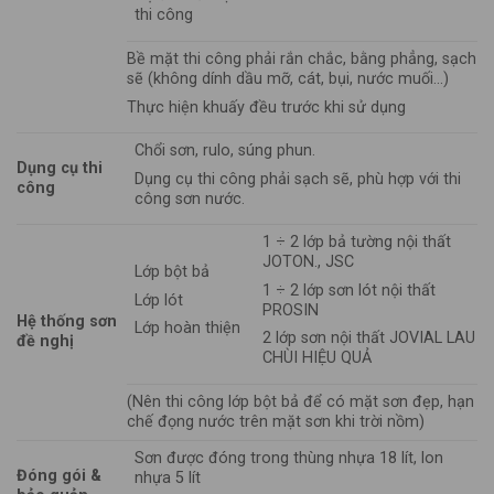
thi công
Bề mặt thi công phải rắn chắc, bằng phẳng, sạch
sẽ (không dính dầu mỡ, cát, bụi, nước muối…)
Thực hiện khuấy đều trước khi sử dụng
Chổi sơn, rulo, súng phun.
Dụng cụ thi
Dụng cụ thi công phải sạch sẽ, phù hợp với thi
công
công sơn nước.
1 ÷ 2 lớp bả tường nội thất
JOTON., JSC
Lớp bột bả
1 ÷ 2 lớp sơn lót nội thất
Lớp lót
PROSIN
Hệ thống sơn
Lớp hoàn thiện
2 lớp sơn nội thất JOVIAL LAU
đề nghị
CHÙI HIỆU QUẢ
(Nên thi công lớp bột bả để có mặt sơn đẹp, hạn
chế đọng nước trên mặt sơn khi trời nồm)
Sơn được đóng trong thùng nhựa 18 lít, lon
Đóng gói &
nhựa 5 lít