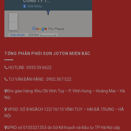
TỔNG PHÂN PHỐI SƠN JOTON MIỀN BẮC
HOTLINE: 0933.39.6622
TƯ VẤN BÁN HÀNG : 0902.367.522
Kho giao hàng: Khu CN Vĩnh Tuy – P. Vĩnh Hưng – Hoàng Mai – Hà
Nội.
VPGD: SỐ 8 NGÁCH 122/10/10 VĨNH TUY – HAI BÀ TRƯNG – HÀ
NỘI
GPKD số 0105321353 do Sở Kế hoạch và Đầu tư TP Hà Nội cấp