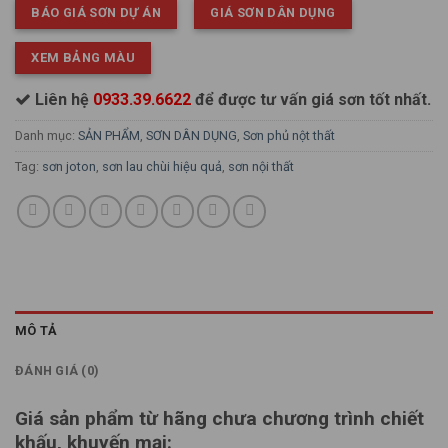
BÁO GIÁ SƠN DỰ ÁN
GIÁ SƠN DÂN DỤNG
XEM BẢNG MÀU
Liên hệ
0933.39.6622
để được tư vấn giá sơn tốt nhất.
Danh mục:
SẢN PHẨM
,
SƠN DÂN DỤNG
,
Sơn phủ nột thất
Tag:
sơn joton
,
sơn lau chùi hiệu quả
,
sơn nội thất
MÔ TẢ
ĐÁNH GIÁ (0)
Giá sản phẩm từ hãng chưa chương trình chiết
khấu, khuyến mại: