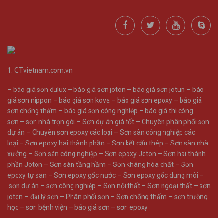
1.
QTvietnam.com.vn
–
báo giá sơn dulux
–
báo giá sơn joton
–
báo giá sơn jotun
–
báo
giá sơn nippon
–
báo giá sơn kova
–
báo giá sơn epoxy
–
báo giá
sơn chống thấm
–
báo giá sơn công nghiệp
–
báo giá thi công
sơn
–
sơn nhà trọn gói
–
Sơn dự án giá tốt
–
Chuyên phân phối sơn
dự án
–
Chuyên sơn epoxy các loại
–
Sơn sàn công nghiệp các
loại
–
Sơn epoxy hai thành phần
–
Sơn kết cấu thép
–
Sơn sàn nhà
xưởng
–
Sơn sàn công nghiệp
–
Sơn epoxy Joton
–
Sơn hai thành
phần Joton
–
Sơn sàn tầng hầm
–
Sơn kháng hóa chất
–
Sơn
epoxy tự san
–
Sơn epoxy gốc nước
–
Sơn epoxy gốc dung môi
–
sơn dự án
–
sơn công nghiệp
–
Sơn nội thất
–
Sơn ngoại thất
–
sơn
joton
–
đại lý sơn
–
Phân phối sơn
–
Sơn chống thấm
–
sơn trường
học
–
sơn bệnh viện
–
báo giá sơn
–
sơn epoxy