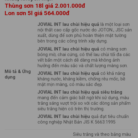
Thùng sơn 18l giá 2.001.000đ
Lon sơn 5l giá 564.000đ
JOVIAL INT lau chùi hiệu quả
là một loại sơn
nội thất cao cấp gốc nước do JOTON., JSC sản
xuất, dùng để sơn phủ hoàn thiện mặt tường
bên trong các công trình xây dựng.
JOVIAL INT lau chùi hiệu quả
có màng sơn
bóng mờ, chai cứng, có thể lau chùi tối đa các
vết bẩn một cách dễ dàng mà không ảnh
hưởng đến màu sắc và chất lượng màng sơn.
Mô tả & Ứng
JOVIAL INT lau chùi hiệu quả
có khả năng
dụng
kháng nước, kháng kiềm, chống rêu mốc, bề
mặt mịn màng, có màu sắc đẹp.
JOVIAL INT lau chùi hiệu quả siêu trắng
mang đến cảm giác bất ngờ khi sử dụng, màu
trắng sáng vượt trội so với các dòng sản phẩm
siêu trắng hiện có trên thị trường.
JOVIAL INT lau chùi hiệu
quả đạt tiêu chuẩn
công nghiệp Nhật Bản JIS K 5663:1995
Siêu trắng và theo bảng màu