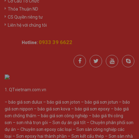
Cơ Cấu Tổ Chức
Thỏa Thuận ND
CS Quyền riêng tư
Liên hệ với chúng tôi
0933 39 6622
Hotline:
1.
QTvietnam.com.vn
–
báo giá sơn dulux
–
báo giá sơn joton
–
báo giá sơn jotun
–
báo
giá sơn nippon
–
báo giá sơn kova
–
báo giá sơn epoxy
–
báo giá
sơn chống thấm
–
báo giá sơn công nghiệp
–
báo giá thi công
sơn
–
sơn nhà trọn gói
–
Sơn dự án giá tốt
–
Chuyên phân phối sơn
dự án
–
Chuyên sơn epoxy các loại
–
Sơn sàn công nghiệp các
loại
–
Sơn epoxy hai thành phần
–
Sơn kết cấu thép
–
Sơn sàn nhà