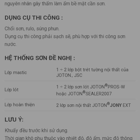
nguyên nhân gây thấm làm ẩm bề mặt cần sơn.
DỤNG CỤ THI CÔNG :
Chổi sơn, rulo, súng phun.
Dụng cụ thi công phải sạch sẽ, phù hợp với thi công sơn
nước.
HỆ THỐNG SƠN ĐỀ NGHỊ :
1 ÷ 2 lớp bột trét tường nội thất của
Lớp mastic
JOTON., JSC
®
1 ÷ 2 lớp sơn lót JOTON
PROS-W
Lớp lót
®
hoặc JOTON
SEALER2007
®
Lớp hoàn thiện
2 lớp sơn nội thất JOTON
JONY
EXT
LƯU Ý:
Khuấy đều trước khi sử dụng.
Thời gian khô phụ thuộc vào nhiệt độ, độ ẩm, mức độ thông