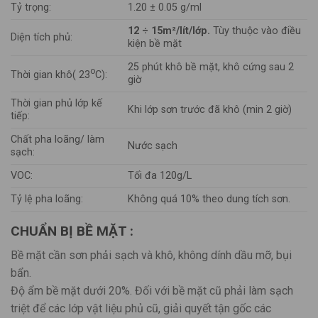
Tỷ trọng:
1.20 ± 0.05 g/ml
12 ÷ 15m²/lít/lớp.
Tùy thuộc vào điều
Diện tích phủ:
kiện bề mặt
25 phút khô bề mặt, khô cứng sau 2
o
Thời gian khô( 23
C):
giờ
Thời gian phủ lớp kế
Khi lớp sơn trước đã khô (min 2 giờ)
tiếp:
Chất pha loãng/ làm
Nước sạch
sạch:
VOC:
Tối đa 120g/L
Tỷ lệ pha loãng:
Không quá 10% theo dung tích sơn.
CHUẨN BỊ BỀ MẶT :
Bề mặt cần sơn phải sạch và khô, không dính dầu mỡ, bụi
bẩn.
Độ ẩm bề mặt dưới 20%. Đối với bề mặt cũ phải làm sạch
triệt để các lớp vật liệu phủ cũ, giải quyết tận gốc các