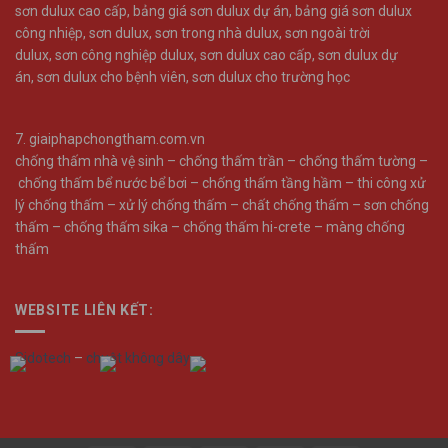
sơn dulux cao cấp
,
bảng giá sơn dulux dự án
,
bảng giá sơn dulux
công nhiệp
,
sơn dulux
,
sơn trong nhà dulux
,
sơn ngoài trời
dulux
,
sơn công nghiệp dulux
,
sơn dulux cao cấp
,
sơn dulux dự
án
,
sơn dulux cho bệnh viên
,
sơn dulux cho trường học
7.
giaiphapchongtham.com.vn
chống thấm nhà vệ sinh –
chống thấm trần –
chống thấm tường –
chống thấm bể nước bể bơi –
chống thấm tầng hầm –
thi công xử
lý chống thấm –
xử lý chống thấm –
chất chống thấm –
sơn chống
thấm –
chống thấm sika –
chống thấm hi-crete –
màng chống
thấm
WEBSITE LIÊN KẾT:
Sidotech
–
chuột không dây