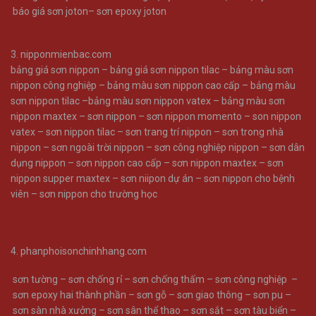
báo giá sơn joton
–
sơn epoxy joton
3.
nipponmienbac.com
bảng giá sơn nippon
–
bảng giá sơn nippon tilac
–
bảng màu sơn
nippon công nghiệp
–
bảng màu sơn nippon cao cấp
–
bảng màu
sơn nippon tilac
–
bảng màu sơn nippon vatex –
bảng màu sơn
nippon maxtex –
sơn nippon –
sơn nippon momento –
son nippon
vatex –
sơn nippon tilac –
sơn trang trí nippon –
sơn trong nhà
nippon –
sơn ngoài trời nippon –
sơn công nghiệp nippon –
sơn dân
dụng nippon –
sơn nippon cao cấp –
sơn nippon maxtex –
sơn
nippon supper maxtex –
sơn niipon dự án –
sơn nippon cho bệnh
viên –
sơn nippon cho trường học
4.
phanphoisonchinhhang.com
sơn tường
–
sơn chống rỉ
–
sơn chống thấm
–
sơn công nghiệp
–
sơn epoxy hai thành phần
–
sơn gỗ
–
sơn giao thông
–
sơn pu
–
sơn sàn nhà xưởng
–
sơn sân thể thao
–
sơn sắt
–
sơn tàu biển
–