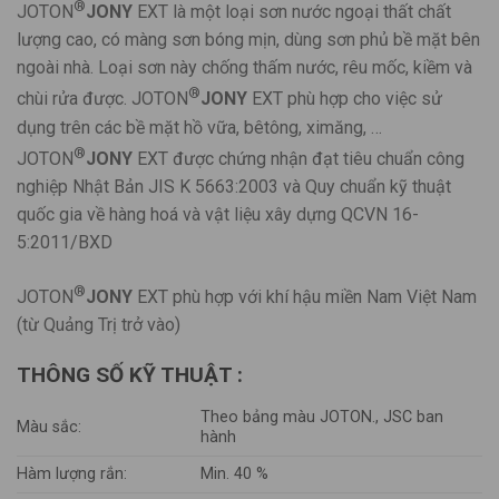
®
JOTON
JONY
EXT là một loại sơn nước ngoại thất chất
lượng cao, có màng sơn bóng mịn, dùng sơn phủ bề mặt bên
ngoài nhà. Loại sơn này chống thấm nước, rêu mốc, kiềm và
®
chùi rửa được. JOTON
JONY
EXT phù hợp cho việc sử
dụng trên các bề mặt hồ vữa, bêtông, ximăng, …
®
JOTON
JONY
EXT được chứng nhận đạt tiêu chuẩn công
nghiệp Nhật Bản JIS K 5663:2003 và Quy chuẩn kỹ thuật
quốc gia về hàng hoá và vật liệu xây dựng QCVN 16-
5:2011/BXD
®
JOTON
JONY
EXT phù hợp với khí hậu miền Nam Việt Nam
(từ Quảng Trị trở vào)
THÔNG SỐ KỸ THUẬT :
Theo bảng màu JOTON., JSC ban
Màu sắc:
hành
Hàm lượng rắn:
Min. 40 %