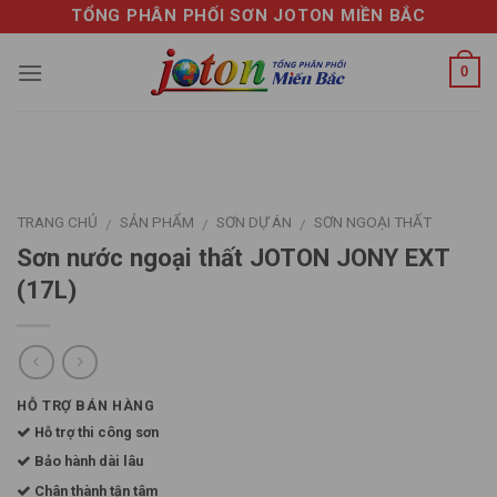
Skip
TỔNG PHÂN PHỐI SƠN JOTON MIỀN BẮC
to
content
0
TRANG CHỦ
SẢN PHẨM
SƠN DỰ ÁN
SƠN NGOẠI THẤT
/
/
/
Sơn nước ngoại thất JOTON JONY EXT
(17L)
HỖ TRỢ BÁN HÀNG
Hỗ trợ thi công sơn
Bảo hành dài lâu
Chân thành tận tâm